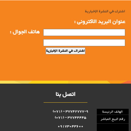
اشترك في النشرة الإخبارية
عنوان البرید الاکترونی :
هاتف الجوال :
اتصل بنا
37742777-9 - (071)
الهاتف الرئيسة
37744445 - (071)
رقم البيع المباشر
09173043600