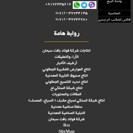
وحدة البيع
09172435216
37744145 - (071)
المحاسبة
37742780 - (071)
فاكس للمكتب الرئيسي
روابط هامة
انتاجات شركة فولاد بافت سبحان
الأراء والتعليقات
أرشيف الأخبار
انتاج العوارض الخشبية الجمالوني
انتاج صنىوق التلبية المعدنية
انتاج حديد التلسيح الجمالوني
انتاج شبكة السلكي لح
المقالات والمحتويات
انتاج شبكة السلكي لسياج مشبك ( السياج، الممسك)
سلطة صناعية معدنية
التبلیة الصناعية المعدنية
شركة فولاد بافت سبحان
Rss
SiteMap