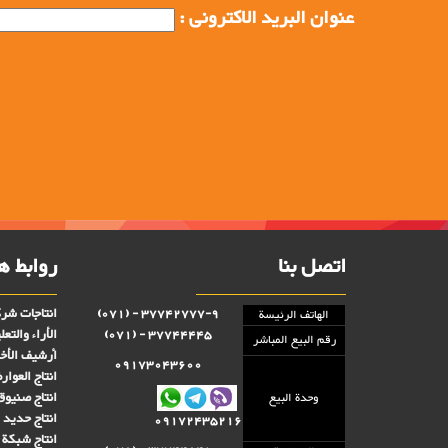
عنوان البرید الاکترونی :
اتصل بنا
روابط ه
انتاجات شرك
37742777-9 - (071)
الهاتف الرئيسة
الأراء والتعل
37744445 - (071)
رقم البيع المباشر
أرشيف الأخب
09173043600
انتاج العوا
انتاج صنىوق 
وحدة البيع
انتاج حديد ا
09172435216
انتاج شبكة 