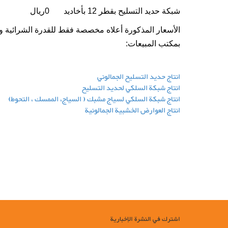
شبكة حديد التسليح بقطر 12 بأخاديد 0ریال
بمكتب المبيعات:
انتاج حديد التسليح الجمالوني
انتاج شبكة السلكي لحديد التسليح
انتاج شبكة السلكي لسياج مشبك ( السياج، الممسك ، التحوط)
انتاج العوارض الخشبية الجمالونية
السعر اليومي للمنتجات
قیمت روزانه محصولات شرکت فولاد بافت سبحان, قیمت تیرچه, قیمت م
بافت, تولید خرپا, تولید فنس, تولید تیرچه, تولید مش, تولید فولاد باف
میلگرد, تیرچه, بلوک, خرپا, مش, فنس, حصار, حصارکشی, نرده, پرچین, شب
اشترك في النشرة الإخبارية