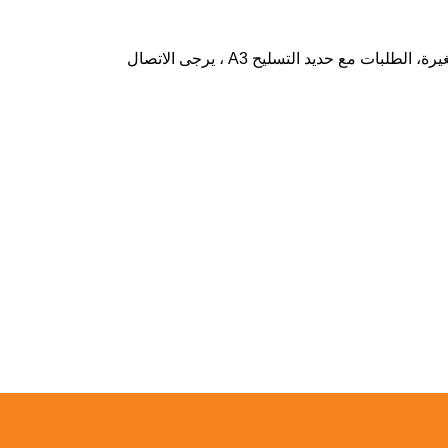
الأسعار المذكورة أعلاه مخصصة فقط للقدرة الشرائية والتسليم إلى باب المصنع. للطلبات الخاصة ، الطلبات ذات الكميات الصغيرة، الطلبات مع حديد التسليح A3 ، يرجى الاتصال
محصولات شرکت فولاد بافت, شرکت فولاد بافت سبحان, شرکت فولاد
شی, تولید نرده, تولید پرچین, تولید شبکه, تولید میلگردی, تولید