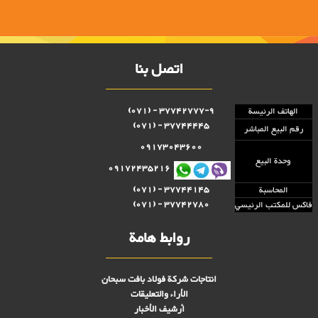
اتصل بنا
37742777-9 - (071)
الهاتف الرئيسة
37744445 - (071)
رقم البيع المباشر
09173043600
وحدة البيع
09172435216
37744145 - (071)
المحاسبة
37742780 - (071)
فاكس للمكتب الرئيسي
روابط هامة
انتاجات شركة فولاد بافت سبحان
الأراء والتعليقات
أرشيف الأخبار