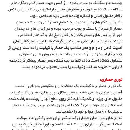
چشمه های مختلف تولید می شود . از فنس جهت حصارکشی مکان های
مختلف استفاده میشود. در سفارش فنس پارامترهایی مانند عرض فنس
، قطر مفتول فنس و اندازه چشمه فنس باید مشخص شود.
یکی از راه کارهای مرزبندی و ایجاد مانع حصارکشی می باشد.بستن
حصار از دیرباز با سنگ و چوب مرسوم بوده و در زمان های نه چندان
دور از پرچین های طبیعی که از درختان تیغ دار و گیاهان ایجاد می
کردند عملیات حصار کشی صورت می گرفت.قالبا این حصارکشی های
امنیت کامل و دوام و عمر مناسب یک حصار با کیفیت را نداشت و پس از
چندی کارایی خود را از دست می داد .امروزه روش هایی متفاوتی
متداول گشته است که نه تنها موجب گشته عمر حصار بیشتر گردد بلکه
کارایی - هزینه ساخت و کیفیت را بسیار مطلوب تر نموده است.
توری حصاری:
یک توری حصاری با کیفیت یک محافظ دارای مقاومتی طولانی – نصب
آسان و امنیتی بالا می باشد .به طور مثال توری های حصاری گالوانیزه با
مفتول های ویژه ای که یک لایه فلز روی سطح آنها را پوشانده بافته شده
است.فلز روی موجب می گردد تا این توری ها در برابر رطوبت و عوامل
محیطی تا 50 سال دوام خود را حفظ نماید.
توری های پلی اتیلن حصاری که بیشتر برای حصارکشی های موقت
استفاده می گردد دارای مواد uv ضد اشعه و ماورا بنفش خورشید می