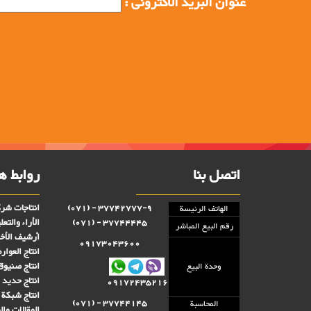
عنوان البرید الاکترونی :
اتصل بنا
روابط ه
انتاجات شرك
37742777-9 - (071)
الهاتف الرئيسة
الأراء والتعل
37744445 - (071)
رقم البيع المباشر
أرشيف الأخب
09173043600
انتاج العوا
انتاج صنىوق 
وحدة البيع
انتاج حديد ا
09172435216
انتاج شبكة 
37744145 - (071)
المحاسبة
المقالات وا