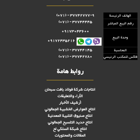
37742777-9 - (071)
الهاتف الرئيسة
37744445 - (071)
رقم البيع المباشر
09173043600
وحدة البيع
09172435216
37744145 - (071)
المحاسبة
37742780 - (071)
فاكس للمكتب الرئيسي
روابط هامة
انتاجات شركة فولاد بافت سبحان
الأراء والتعليقات
أرشيف الأخبار
انتاج العوارض الخشبية الجمالوني
انتاج صنىوق التلبية المعدنية
انتاج حديد التلسيح الجمالوني
انتاج شبكة السلكي لح
المقالات والمحتويات