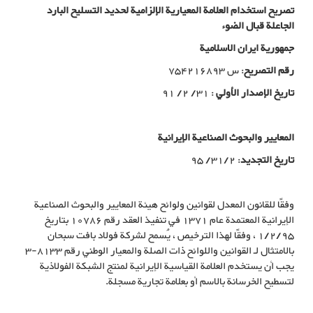
تصريح استخدام العلامة المعيارية الإلزامية لحديد التسليح البارد
الجاعلة قبال الضوء
جمهوریة ایران الاسلامیة
رقم التصریح
: س 754216893
تاريخ الإصدار الأولي
: 31/ 2/ 91
المعايير والبحوث الصناعية الإيرانية
تاریخ التجدید
: 31/2/ 95
وفقًا للقانون المعدل لقوانين ولوائح هيئة المعايير والبحوث الصناعية
الإيرانية المعتمدة عام 1371 في تنفيذ العقد رقم 10786 بتاريخ
1/2/95 ، وفقًا لهذا الترخيص ، يُسمح لشركة فولاد بافت سبحان
بالامتثال لـ القوانين واللوائح ذات الصلة والمعيار الوطني رقم 8133-3
يجب أن يستخدم العلامة القياسية الإيرانية لمنتج الشبكة الفولاذية
لتسطیح الخرسانة بالاسم أو بعلامة تجارية مسجلة.