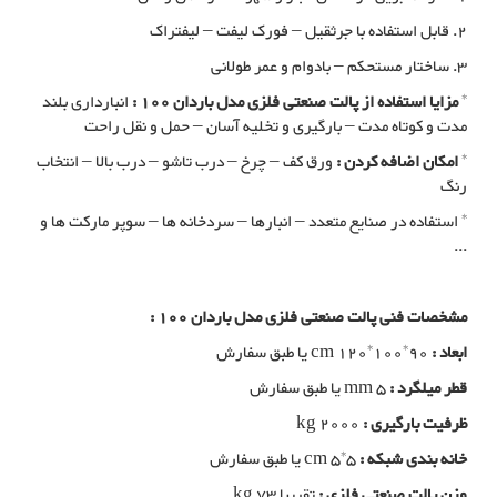
2. قابل استفاده با جرثقیل – فورک لیفت – لیفتراک
3. ساختار مستحکم – بادوام و عمر طولانی
*
مزایا استفاده از پالت صنعتی فلزی مدل باردان 100 :
انبارداری بلند
مدت و کوتاه مدت – بارگیری و تخلیه آسان – حمل و نقل راحت
*
امکان اضافه کردن :
ورق کف – چرخ – درب تاشو – درب بالا – انتخاب
رنگ
* استفاده در صنایع متعدد – انبارها – سردخانه ها – سوپر مارکت ها و
...
مشخصات فنی پالت صنعتی فلزی مدل باردان 100 :
ابعاد :
cm 120*100*90 یا طبق سفارش
قطر میلگرد :
mm 5 یا طبق سفارش
ظرفیت بارگیری :
kg 2000
خانه بندی شبکه :
cm 5*5 یا طبق سفارش
وزن پالت صنعتی فلزی :
تقریبا kg 73