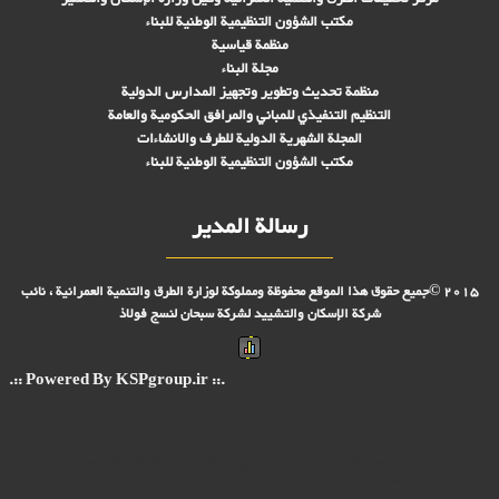
مكتب الشؤون التنظيمية الوطنية للبناء
منظمة قياسية
مجلة البناء
منظمة تحديث وتطوير وتجهيز المدارس الدولية
التنظيم التنفيذي للمباني والمرافق الحكومية والعامة
المجلة الشهرية الدولية للطرف والانشاءات
مكتب الشؤون التنظيمية الوطنية للبناء
رسالة المدير
2015 ©جميع حقوق هذا الموقع محفوظة ومملوكة لوزارة الطرق والتنمية العمرانية ، نائب
شركة الإسكان والتشييد لشركة سبحان لنسج فولاذ
.:: Powered By KSPgroup.ir ::.
شركة فولاد بافت سبحان فارس (حديد التسليح الجمالوني، شبكة السلكي لحديد التسليح ،
صندوق التبلیة المعدنية)