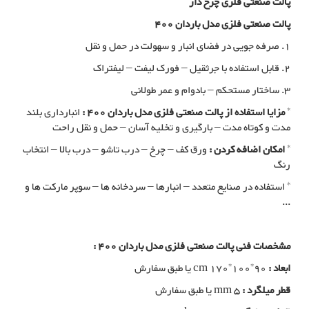
پالت صنعتی فلزی چرخ دار
پالت صنعتی فلزی مدل باردان 400
1. صرفه جویی در فضای انبار و سهولت در حمل و نقل
2. قابل استفاده با جرثقیل – فورک لیفت – لیفتراک
3. ساختار مستحکم – بادوام و عمر طولانی
*
مزایا استفاده از پالت صنعتی فلزی مدل باردان 400 :
انبارداری بلند
مدت و کوتاه مدت – بارگیری و تخلیه آسان – حمل و نقل راحت
*
امکان اضافه کردن :
ورق کف – چرخ – درب تاشو – درب بالا – انتخاب
رنگ
* استفاده در صنایع متعدد – انبارها – سردخانه ها – سوپر مارکت ها و
...
مشخصات فنی پالت صنعتی فلزی مدل باردان 400 :
ابعاد :
cm 170*100*90 یا طبق سفارش
قطر میلگرد :
mm 5 یا طبق سفارش