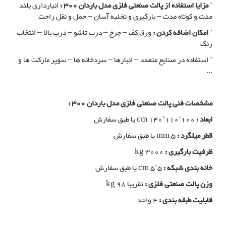
*
مزایا استفاده از پالت صنعتی فلزی مدل باردان 300 :
انبارداری بلند
مدت و کوتاه مدت – بارگیری و تخلیه آسان – حمل و نقل راحت
*
امکان اضافه کردن :
ورق کف – چرخ – درب تاشو – درب بالا – انتخاب
رنگ
* استفاده در صنایع متعدد – انبارها – سردخانه ها – سوپر مارکت ها و
...
مشخصات فنی پالت صنعتی فلزی مدل باردان 300 :
ابعاد :
cm 140*110*100 یا طبق سفارش
قطر میلگرد :
mm 5 یا طبق سفارش
ظرفیت بارگیری :
kg 3000
خانه بندی شبکه :
cm 5*5 یا طبق سفارش
وزن پالت صنعتی فلزی :
تقریبا kg 98
قابلیت طبقه بندی :
4 واحد