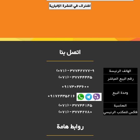
اتصل بنا
37742777-9 - (071)
الهاتف الرئيسة
37744445 - (071)
رقم البيع المباشر
09173043600
وحدة البيع
09172435216
37744145 - (071)
المحاسبة
37742780 - (071)
فاكس للمكتب الرئيسي
روابط هامة