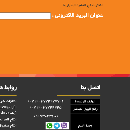
اشترك في النشرة الإخبارية
عنوان البرید الاکترونی :
اتصل بنا
روابط ه
انتاجات شرك
37742777-9 - (071)
الهاتف الرئيسة
الأراء والتعل
37744445 - (071)
رقم البيع المباشر
أرشيف الأخب
09173043600
انتاج العوا
انتاج صنىوق 
وحدة البيع