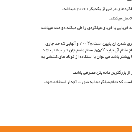
تحمل میکنند.
 خرپایی یا خرپای میلگردی را طی میکند دو عدد میباشد
حداقل سطح مقطع میلگردهای کششی برای فولادهایی که حد جاری شدن ان پایین است ۰۰۲۵/ و آنهایی که حد جاری
شدنشان بالای ۰۰۱۵/ سطح مقطع جان تیر میباشد و حداکثر سطح مقطع آن نباید ۵/۲٪ سطح مقطع جان تیر بیشتر باشد.
ضخامت بتن پاشنه خرپای تیرچه یا تیرچه خرپایی 5/5cm یا بیشتر باشد می توان با استفاده از فولاد های کششی به
 است که تمام میلگردها به صورت آجدار استفاده شود.
چه, معرفی خرپای تیرچه, کاربرد خرپای تیرچه, روش استفاده
یرچه, جدول اطلاعاتی خرپای تیرچه, خرپا, تولید خرپای تیرچه,
د خرپای تیرچه شرکت فولاد بافت سبحان, خرپای میلگردی,
ید پرچین