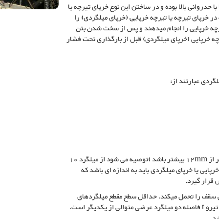
با حدروانی بالا بوده و در ساختن این نوع خرپای تیرچه یا
در خرپای تیرچه یا تیرچه خرپایی (خرپای میلگردی) را
رچه خرپایی را انجام میدهند و پس از سخت شدن بتن
رچه خرپایی (خرپای میلگردی) قبل از بارگذاری تحت فشار
گردی عبارتند از:
میلگردهای بالا عضو بالای خرپا بوده و قطر آن نباید از 6mmکمتر از 12mm بیشتر باشد )توصیه می شود از میلگرد 10
 خرپایی یا خرپای میلگردی باید به اندازه ای باشد که
 قرار گیرد.
ی سقف را تحمل میکند. حداقل سطح مقطع میلگردهای
عرضی نباید ازbwt 0015/ کمتر باشد که در آن bwعرض جان تیرو t فاصله دو میلگرد عرضی متوالی از یکدیگر است.