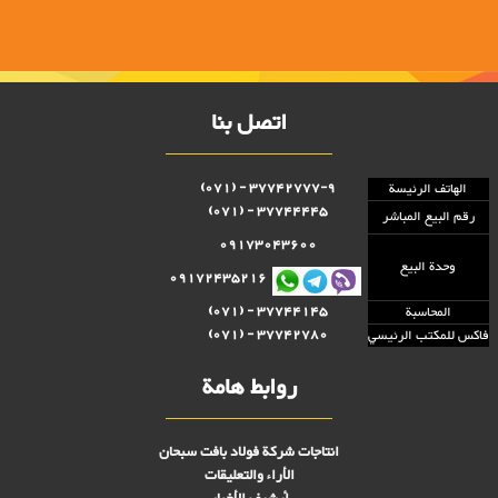
اتصل بنا
37742777-9 - (071)
الهاتف الرئيسة
37744445 - (071)
رقم البيع المباشر
09173043600
وحدة البيع
09172435216
37744145 - (071)
المحاسبة
37742780 - (071)
فاكس للمكتب الرئيسي
روابط هامة
انتاجات شركة فولاد بافت سبحان
الأراء والتعليقات