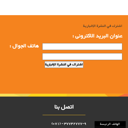
اشترك في النشرة الإخبارية
عنوان البرید الاکترونی :
هاتف الجوال :
اتصل بنا
37742777-9 - (071)
الهاتف الرئيسة