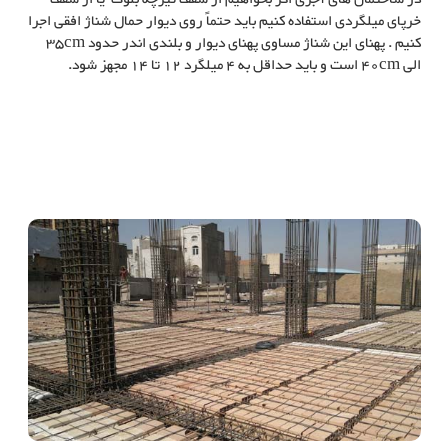
خرپای میلگردی استفاده کنیم باید حتماً روی دیوار حمال شناژ افقی اجرا
کنیم . پهنای این شناژ مساوی پهنای دیوار و بلندی اندر حدود 35cm
الی 40cm است و باید حداقل به 4 میلگرد 12 تا 14 مجهز شود.
کاربرد سقف خرپای میلگردی در ساختمان های آجری
کاربرد خرپای میلگردی در ساختمان های آجری, کاربرد تیرچه سقف در ساختمان
های آجری, کاربرد خرپای میلگردی, کاربرد خرپا, کاربرد سقف خرپای میلگردی یا
سقف تیرچه در ساختمان های آجری