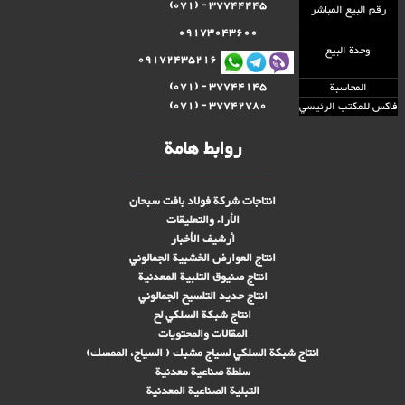
37744445 - (071)
رقم البيع المباشر
09173043600
وحدة البيع
09172435216
37744145 - (071)
المحاسبة
37742780 - (071)
فاكس للمكتب الرئيسي
روابط هامة
انتاجات شركة فولاد بافت سبحان
الأراء والتعليقات
أرشيف الأخبار
انتاج العوارض الخشبية الجمالوني
انتاج صنىوق التلبية المعدنية
انتاج حديد التلسيح الجمالوني
انتاج شبكة السلكي لح
المقالات والمحتويات
انتاج شبكة السلكي لسياج مشبك ( السياج، الممسك)
سلطة صناعية معدنية
التبلیة الصناعية المعدنية