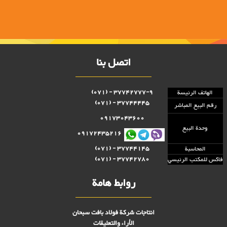
اتصل بنا
37742777-9 - (071)
الهاتف الرئيسة
37744445 - (071)
رقم البيع المباشر
09173043600
وحدة البيع
09172435216
37744145 - (071)
المحاسبة
37742780 - (071)
فاكس للمكتب الرئيسي
روابط هامة
انتاجات شركة فولاد بافت سبحان
الأراء والتعليقات