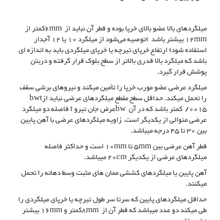
میلگردهای بالا عضو بالای خرپا بوده و قطر آن نباید از 6mmکمتر از
12mm بیشتر باشد )توصیه می‌شود از میلگرد 10 یا 12 آجدار
استفاده شود) ارتفاع خرپای تیرچه یا خرپای میلگردی باید به اندازه ای
باشد که میلگرد بالا قدری بالاتر از سطح بلوک قرار گرفته و دربتن
پوشش قرار گیرد.
میلگرد عرضی عضو مورب خرپا را تأمین میکند و نیروهای برشی سقف
را تحمل میکند. حداقل سطح مقطع میلگردهای عرضی نباید ازbwt
0015/ کمتر باشد که در آن bwعرض جان تیرو t فاصله دو میلگرد
عرضی متوالی از یکدیگر است. زاویه میلگردهای عرضی با آهن پایین
بین 30 تا 45 درجه میباشد.
قطر آهن عرضی بین 5mm تا 10mm است و حداکثر فاصله
میلگردهای عرضی از یکدیگر 20cm میباشد.
آهن پایین یا میلگردهای کششی ممان های مثبت وسط دهانه را تحمل
میکنند.
حداقل میلگردهای پایین که سرتا سر طول تیرچه یا خرپای میلگردی را
طی میکند دو عدد میباشد که قطر آن از 8mmکمتر و 16mm بیشتر