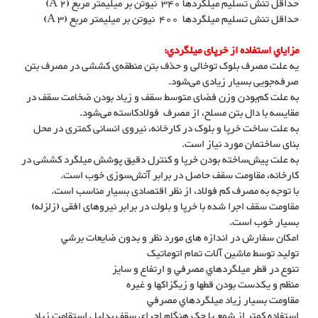
حداقل تنش تسليم ميلگردها 340 نیوتن بر میلیمتر مربع (A 2)
حداقل تنش تسليم ميلگردها 400 نیوتن بر میلیمتر مربع (A 3)
مزاياي استفاده از خرپای ميلگردي:
یه علت مصرف بلوک‌ توخالی و حذف بتن منطقه‌ی کششی در مصرف بتن
صرفه‌جویی بسیار زیادی می‌شود.
به علت کم‌بودن وزن فضای متوسط سقف و زیاد بودن ضخامت سقف در
مقایسه با دال بتن مسلح، از مصرف فولادکاسته می‌شود.
به علت ساخت خرپا و بلوک در کارخانه، نیروی انسانی کمتری در محل
بنای ساختمان مورد نیاز است.
به علت پیش‌ساخته بودن خرپا و کنترل دقیق پوشش میلگرد کششی در
کارخانه، مقاومت سقف حاصل در برابر آتش‌سوزی خوب است.
با توجه به مصرف کم فولاد، از نظر اقتصادی بسیار مناسب است.
مقاومت سقف اجرا شده با خرپا و بلوك در برابر نيروهای افقی (زلزله)
بسيار خوب است.
امکان سفارش در اندازه های مورد نظر و بدون ضايعات برشي
تولید توسط ماشين آلات تمام اتوماتيک
تنوع در قطر ميلگردهاي مصرفي و ارتفاع و سایز
منظم و یکدست بودن قطها و زیگزاکها و غیره
مقاومت بسيار زياد ميلگردهاي مصرفي
استفاده کمتر از شمع يا جک هنگام اجراي سقف بدليل استقامت زياد