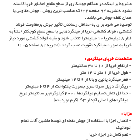
مشروط بر اینکه در هنگام جوشکاری از سطح مقطع اعضای خرپا کاسته
نشود .(نشریه 94 صفحه 32) که مناسب ترین روش ، جوش مقاوتی یا
همان نقطه جوش می باشد .
توصیه می شود برای به حداقل رساندن تأثیر جوش برمقاومت فولاد
کششی ، فولاد کششی خرپا از میلگردهایی با سطح مقطع کوچکتر (مثلاً به
قطر 8 میلیمتریا 10 میلیمتر)انتخاب شود و بقیه فولاد کششی مورد نیاز
خرپا به صورت میلگرد تقویت نصب گردد .(نشریه 82 صفحه 105)
مشخصات خرپای میلگردی :
- ارتفاع خرپا از 10 تا 30 سانتیمتر
- طول خرپا از 1 متر تا 14 متر
- قطر میلگرد پائین و بالا از 6 تا 12 میلیمتر
- زیگزاگ دوبل سرتا سری بصورت یکنواخت از 4 تا 6 میلیمتر
- حداقل تنش تسلیم میلگردها 4000 کیلوگرم بر سانتیمتر مربع
- میلگردهای اصلی آجدار A3 (گرم نوردیده)
مزایا :
- اتصال اجزا با استفاده از جوش نقطه ای توسط ماشین آلات تمام
اتوماتیک
- نظم کامل در اجزاء خرپا