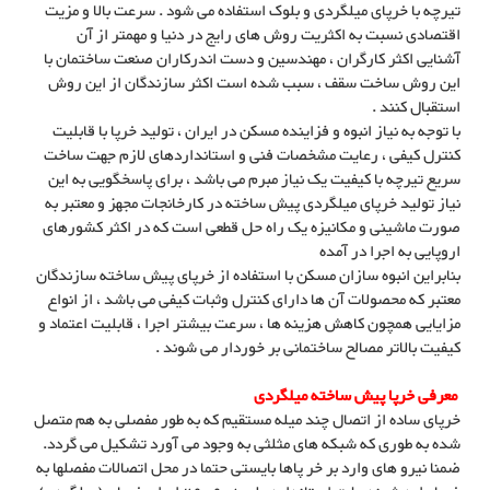
تیرچه با خرپای میلگردی و بلوک استفاده می شود . سرعت بالا و مزیت
اقتصادی نسبت به اکثریت روش های رایج در دنیا و مهمتر از آن
آشنایی اکثر کارگران ، مهندسین و دست اندرکاران صنعت ساختمان با
این روش ساخت سقف ، سبب شده است اکثر سازندگان از این روش
استقبال کنند .
با توجه به نیاز انبوه و فزاینده مسکن در ایران ، تولید خرپا با قابلیت
کنترل کیفی ، رعایت مشخصات فنی و استانداردهای لازم جهت ساخت
سریع تیرچه با کیفیت یک نیاز مبرم می باشد ، برای پاسخگویی به این
نیاز تولید خرپای میلگردی پیش ساخته در کارخانجات مجهز و معتبر به
صورت ماشینی و مکانیزه یک راه حل قطعی است که در اکثر کشورهای
اروپایی به اجرا در آمده
بنابراین انبوه سازان مسکن با استفاده از خرپای پیش ساخته سازندگان
معتبر که محصولات آن ها دارای کنترل وثبات کیفی می باشد ، از انواع
مزایایی همچون کاهش هزینه ها ، سرعت بیشتر اجرا ، قابلیت اعتماد و
کیفیت بالاتر مصالح ساختمانی بر خوردار می شوند .
معرفی خرپا پیش ساخته میلگردی
خرپای ساده از اتصال چند میله مستقیم که به طور مفصلی به هم متصل
شده به طوری که شبکه های مثلثی به وجود می آورد تشکیل می گردد.
ضمنا نیرو های وارد بر خر پاها بایستی حتما در محل اتصالات مفصلها به