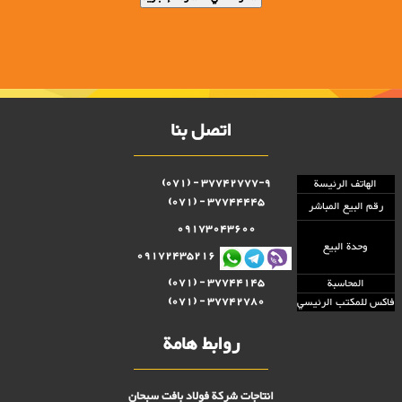
اتصل بنا
37742777-9 - (071)
الهاتف الرئيسة
37744445 - (071)
رقم البيع المباشر
09173043600
وحدة البيع
09172435216
37744145 - (071)
المحاسبة
37742780 - (071)
فاكس للمكتب الرئيسي
روابط هامة
انتاجات شركة فولاد بافت سبحان