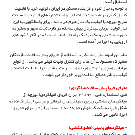
استقبال کنند .
با توجه به نیاز انبوه و فزاینده مسکن در ایران ، تولید خرپا با قابلیت
کنترل کیفی ، رعایت مشخصات فنی و استانداردهای لازم جهت ساخت
سریع تیرچه با کیفیت یک نیاز مبرم می باشد ، برای پاسخگویی به این
نیاز تولید خرپای میلگردی پیش ساخته در کارخانجات مجهز و معتبر به
صورت ماشینی و مکانیزه یک راه حل قطعی است که در اکثر کشورهای
اروپایی به اجرا در آمده است .
بنابراین انبوه سازان مسکن با استفاده از خرپای پیش ساخته سازندگان
معتبر که محصولات آن ها دارای کنترل وثبات کیفی می باشد ، از انواع
مزایایی همچون کاهش هزینه ها ، سرعت بیشتر اجرا ، قابلیت اعتماد و
کیفیت بالاتر مصالح ساختمانی بر خوردار می شوند .
معرفی خرپا پیش ساخته میلگردی :
طبق استاندارد ملی 1-2909 ایران خرپای (میلگردی) تیرچه از
میلگردهای کششی زیرین ، میلگردهای فوقانی و عرضی (زیگزاگ)که به
شکل خرپا به یکدیگر جوش خورده اند و ایستایی لازم را برای حمل و
اجراء تأمین می کنند .
- میلگردهای پایینی (عضو کششی)
قطر میلگردهای پایینی نباید از 8 میلیمتر کمتر و از 16 میلیمتر بیشتر