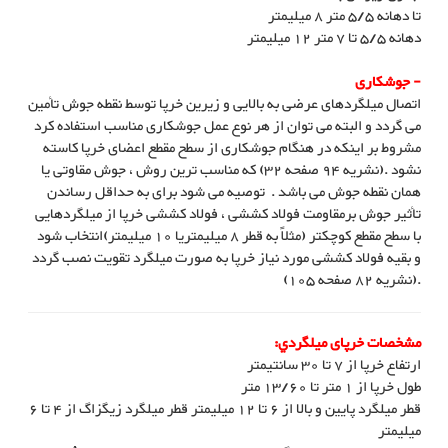
تا دهانه 5/5 متر 8 میلیمتر
دهانه 5/5 تا 7 متر 12 میلیمتر
- جوشکاری
اتصال میلگردهای عرضی به بالایی و زیرین خرپا توسط نقطه جوش تأمین
می گردد و البته می توان از هر نوع عمل جوشکاری مناسب استفاده کرد
مشروط بر اینکه در هنگام جوشکاری از سطح مقطع اعضای خرپا کاسته
نشود .(نشریه 94 صفحه 32) که مناسب ترین روش ، جوش مقاوتی یا
همان نقطه جوش می باشد . توصیه می شود برای به حداقل رساندن
تأثیر جوش برمقاومت فولاد کششی ، فولاد کششی خرپا از میلگردهایی
با سطح مقطع کوچکتر (مثلاً به قطر 8 میلیمتریا 10 میلیمتر)انتخاب شود
و بقیه فولاد کششی مورد نیاز خرپا به صورت میلگرد تقویت نصب گردد
.(نشریه 82 صفحه 105)
مشخصات خرپای ميلگردي:
ارتفاع خرپا از 7 تا 30 سانتيمتر
طول خرپا از 1 متر تا 13/60 متر
قطر ميلگرد پايين و بالا از 6 تا 12 ميليمتر قطر ميلگرد زيگزاگ از 4 تا 6
ميليمتر