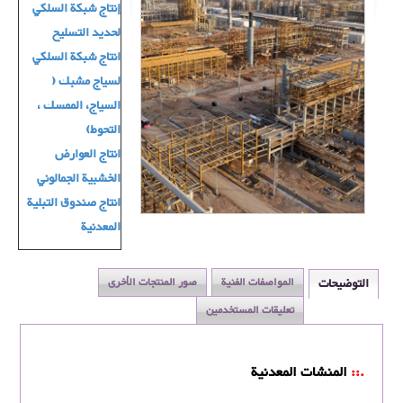
إنتاج شبكة السلكي
لحديد التسليح
انتاج شبكة السلكي
لسياج مشبك (
السياج، الممسك ،
التحوط)
انتاج العوارض
الخشبية الجمالوني
انتاج صندوق التبلیة
المعدنية
التوضيحات
المواصفات الفنية
صور المنتجات الأخرى
تعليقات المستخدمين
.::
المنشات المعدنیة