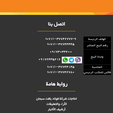
اتصل بنا
37742777-9 - (071)
الهاتف الرئيسة
37744445 - (071)
رقم البيع المباشر
09173043600
وحدة البيع
09172435216
37744145 - (071)
المحاسبة
37742780 - (071)
فاكس للمكتب الرئيسي
روابط هامة
انتاجات شركة فولاد بافت سبحان
الأراء والتعليقات
أرشيف الأخبار