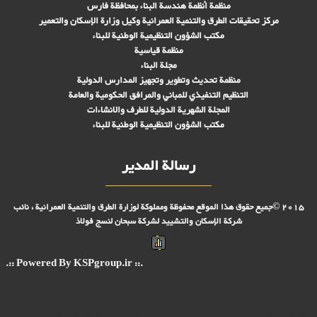
منظمة أنظمة هندسة البناء بمحافظة فارس
مركز تحقیقات الطرق والتنمية العمرانية وكيل وزارة الإسكان والتعمير
مكتب الشؤون التنظيمية الوطنية للبناء
منظمة قياسية
مجلة البناء
منظمة تحديث وتطوير وتجهيز المدارس الدولية
التنظيم التنفيذي للمباني والمرافق الحكومية والعامة
المجلة الشهرية الدولية للطرف والانشاءات
مكتب الشؤون التنظيمية الوطنية للبناء
رسالة المدير
2015 ©جميع حقوق هذا الموقع محفوظة ومملوكة لوزارة الطرق والتنمية العمرانية ، نائب
شركة الإسكان والتشييد لشركة سبحان لنسج فولاذ
.:: Powered By KSPgroup.ir ::.
شركة فولاد بافت سبحان فارس (حديد التسليح الجمالوني، شبكة السلكي لحديد التسليح ،