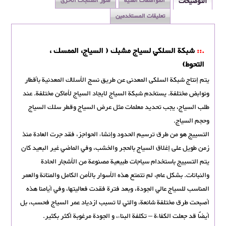
التوضيحات
المواصفات الفنية
صور المنتجات الأخرى
تعليقات المستخدمين
.::
شبكة السلكي لسياج مشبك ( السياج، الممسك ،
التحوط)
يتم إنتاج شبکة السلکی المعدنی عن طريق نسج الأسلاك المعدنية بأقطار
ونوابض مختلفة. يستخدم شبکة السياج لایجاد السیاج لأماكن مختلفة. عند
طلب السياج، يجب تحديد معلمات مثل عرض السياج وقطر سلك السياج
وحجم السياج.
التسییج هو من طرق ترسیم الحدود وإنشاء الحواجز، فقد جرت العادة منذ
زمن طويل على إغلاق السياج بالحجر والخشب، وفي الماضي غير البعيد كان
يتم التسييج باستخدام سياجات طبيعية مصنوعة من الأشجار الحادة
والنباتات. بشكل عام، لم تتمتع هذه الأسوار بالأمن الكامل والمتانة والعمر
المناسب للسياج عالي الجودة، وبعد فترة فقدت فعاليتها، وفي أيامنا هذه
أصبحت طرق مختلفة شائعة، والتي لا تسبب ازدیاد عمر السياج فحسب، بل
أيضًا قد جعلت الكفاءة – تكلفة البناء، و الجودة مرغوبة أكثر بكثير.