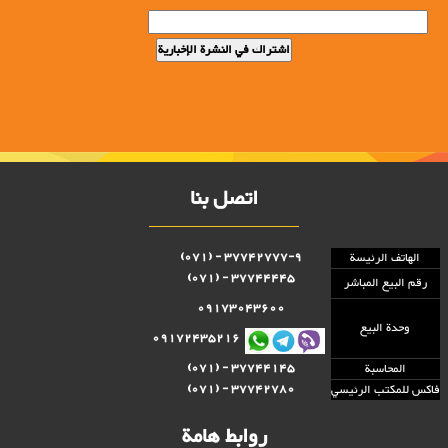
اتصل بنا
37742777-9 - (071)
الهاتف الرئيسة
37744445 - (071)
رقم البيع المباشر
09173043600
وحدة البيع
09172435216
37744145 - (071)
المحاسبة
37742780 - (071)
فاكس للمكتب الرئيسي
روابط هامة