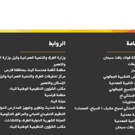
امة
الروابط
ة فولاد بافت سبحان
وزارة الطرق والتنمية العمرانية وكيل وزارة ا
يقات
والتعمير
منظمة أنظمة هندسة البناء بمحافظة فارس
ار
مركز تحقیقات الطرق والتنمية العمرانية وكيل
رض الخشبية الجمالوني
التلبية المعدنية
الإسكان والتعمير
مكتب الشؤون التنظيمية الوطنية للبناء
لتلسيح الجمالوني
منظمة قياسية
السلكي لح
مجلة البناء
لمحتويات
منظمة تحديث وتطوير وتجهيز المدارس الدول
السلكي لسياج مشبك ( السياج، الممسك)
التنظيم التنفيذي للمباني والمرافق الحكومية 
ة معدنية
المجلة الشهرية الدولية للطرف والانشاءات
اعية المعدنية
مكتب الشؤون التنظيمية الوطنية للبناء
 بافت سبحان