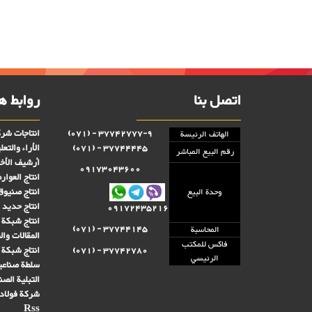
اتصل بنا
روابط ه
انتاجات شرك
37742777-9 - (071)
الهاتف الرئيسة
الأراء والتعل
37744445 - (071)
رقم البيع المباشر
أرشيف الأخب
09173043600
انتاج العوا
انتاج صنىوق 
وحدة البيع
انتاج حديد ا
09172435216
انتاج شبكة 
37744145 - (071)
المحاسبة
المقالات وا
فاكس للمكتب
انتاج شبكة 
37742780 - (071)
الرئيسي
سلطة صناعي
التبلیة الصن
شركة فولاد
Rss