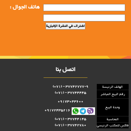
هاتف الجوال :
اتصل بنا
37742777-9 - (071)
الهاتف الرئيسة
37744445 - (071)
رقم البيع المباشر
09173043600
وحدة البيع
09172435216
37744145 - (071)
المحاسبة
37742780 - (071)
فاكس للمكتب الرئيسي