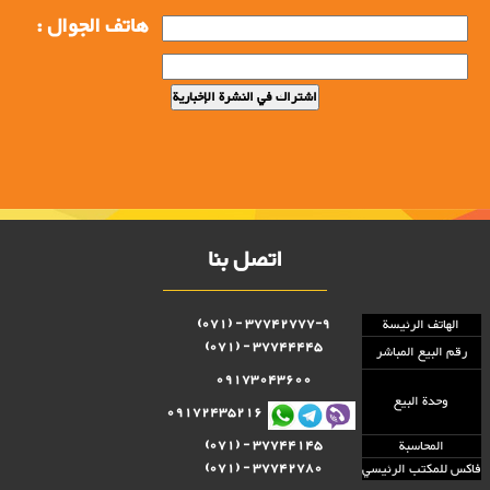
هاتف الجوال :
اتصل بنا
37742777-9 - (071)
الهاتف الرئيسة
37744445 - (071)
رقم البيع المباشر
09173043600
وحدة البيع
09172435216
37744145 - (071)
المحاسبة
37742780 - (071)
فاكس للمكتب الرئيسي