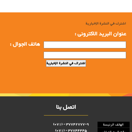
اشترك في النشرة الإخبارية
عنوان البرید الاکترونی :
هاتف الجوال :
اتصل بنا
37742777-9 - (071)
الهاتف الرئيسة
37744445 - (071)