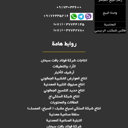
رقم البيع المباشر
09173043600
وحدة البيع
09172435216
37744145 - (071)
المحاسبة
37742780 - (071)
فاكس للمكتب الرئيسي
روابط هامة
انتاجات شركة فولاد بافت سبحان
الأراء والتعليقات
أرشيف الأخبار
انتاج العوارض الخشبية الجمالوني
انتاج صنىوق التلبية المعدنية
انتاج حديد التلسيح الجمالوني
انتاج شبكة السلكي لح
المقالات والمحتويات
انتاج شبكة السلكي لسياج مشبك ( السياج، الممسك)
سلطة صناعية معدنية
التبلیة الصناعية المعدنية
شركة فولاد بافت سبحان